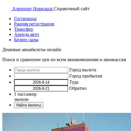
Аэропорт
Норильск
Справочный
сайт
Гостиницы
Ранняя регистрация
Трансфер
Аренда авто
Бизнес-залы
Дешевые авиабилеты онлайн
Поиск и сравнение цен по всем авиакомпаниям и авиакассам
Город вылета
Город прибытия
Туда
Обратно
1
пассажир
эконом
Найти билеты