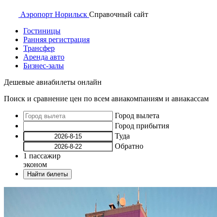
Аэропорт
Норильск
Справочный
сайт
Гостиницы
Ранняя регистрация
Трансфер
Аренда авто
Бизнес-залы
Дешевые авиабилеты онлайн
Поиск и сравнение цен по всем авиакомпаниям и авиакассам
Город вылета
Город прибытия
Туда
Обратно
1
пассажир
эконом
Найти билеты