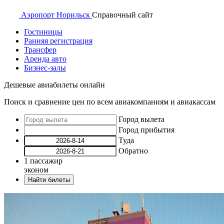
Аэропорт
Норильск
Справочный
сайт
Гостиницы
Ранняя регистрация
Трансфер
Аренда авто
Бизнес-залы
Дешевые авиабилеты онлайн
Поиск и сравнение цен по всем авиакомпаниям и авиакассам
Город вылета
Город прибытия
Туда
Обратно
1
пассажир
эконом
Найти билеты