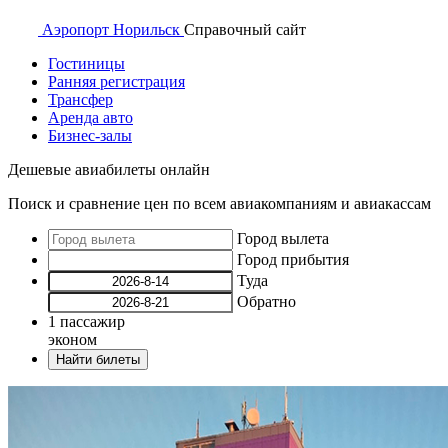
Аэропорт
Норильск
Справочный
сайт
Гостиницы
Ранняя регистрация
Трансфер
Аренда авто
Бизнес-залы
Дешевые авиабилеты онлайн
Поиск и сравнение цен по всем авиакомпаниям и авиакассам
Город вылета
Город прибытия
Туда
Обратно
1
пассажир
эконом
Найти билеты